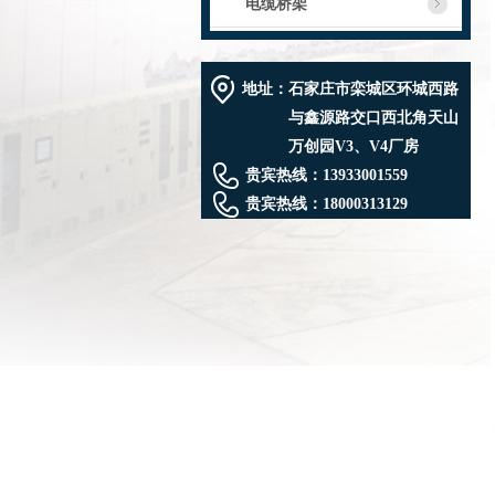
电缆桥架
地址：
石家庄市栾城区环城西路
与鑫源路交口西北角天山
万创园V3、V4厂房
贵宾热线：
13933001559
贵宾热线：
18000313129