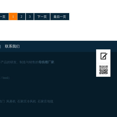
一页
1
2
3
下一页
最后一页
|
联系我们
等产品的研发、制造与销售的
母线槽厂家
.
l
/
html
）
动门
风幕机
石家庄冷风机
石家庄地毯