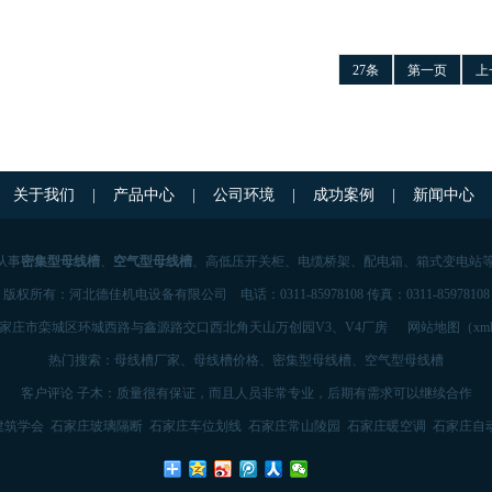
27条
第一页
上
关于我们
|
产品中心
|
公司环境
|
成功案例
|
新闻中心
从事
密集型母线槽
、
空气型母线槽
、高低压开关柜、电缆桥架、配电箱、箱式变电站
版权所有：河北德佳机电设备有限公司
电话：0311-85978108 传真：0311-85978108
家庄市栾城区环城西路与鑫源路交口西北角天山万创园V3、V4厂房
网站地图（
xm
热门搜索：
母线槽厂家
、
母线槽价格
、
密集型母线槽
、
空气型母线槽
客户评论 子木：质量很有保证，而且人员非常专业，后期有需求可以继续合作
建筑学会
石家庄玻璃隔断
石家庄车位划线
石家庄常山陵园
石家庄暖空调
石家庄自