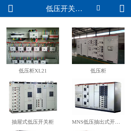



低压开关柜系列

首页
关于我们
产品展示
公司环境
成功案例
低压柜XL21
低压柜
荣誉资质
新闻资讯
联系我们
抽屉式低压开关柜
MNS低压抽出式开关柜