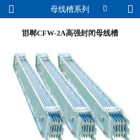



母线槽系列

首页
关于我们
邯郸CFW-2A高强封闭母线槽
产品展示
公司环境
成功案例
荣誉资质
新闻资讯
联系我们