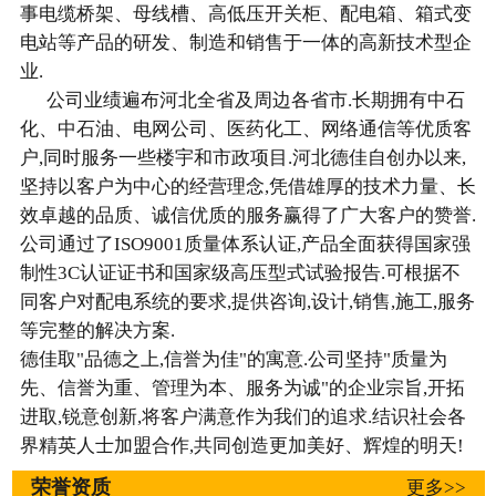
事电缆桥架、母线槽、高低压开关柜、配电箱、箱式变
电站等产品的研发、制造和销售于一体的高新技术型企
业.
公司业绩遍布河北全省及周边各省市.长期拥有中石
化、中石油、电网公司、医药化工、网络通信等优质客
户,同时服务一些楼宇和市政项目.河北德佳自创办以来,
坚持以客户为中心的经营理念,凭借雄厚的技术力量、长
效卓越的品质、诚信优质的服务赢得了广大客户的赞誉.
公司通过了ISO9001质量体系认证,产品全面获得国家强
制性3C认证证书和国家级高压型式试验报告.可根据不
同客户对配电系统的要求,提供咨询,设计,销售,施工,服务
等完整的解决方案.
德佳取"品德之上,信誉为佳"的寓意.公司坚持"质量为
先、信誉为重、管理为本、服务为诚"的企业宗旨,开拓
进取,锐意创新,将客户满意作为我们的追求.结识社会各
界精英人士加盟合作,共同创造更加美好、辉煌的明天!
荣誉资质
更多>>